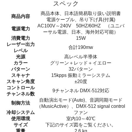
スペック
商品本体、日本語簡易取り扱い説明書
商品内容
電源ケーブル、吊り下げ具(付属)
AC100V～240V 50HZ/60HZ （ユニバ
電源電力
ーサル電源、日本、海外対応可能）
消費電力
15W
レーザー出力
合計190mw
レベル
光源
高レベル半導体
カラー
グリーン＋レッド＋イエロー
パターン
32パターン
スキャナ
15kpps 振動ミラーシステム
スキャン角度
±20度
コントロール
9チャンネル DMX-512対応
チャンネル数
自動演出モード(Auto)、音調同期モード
制御方法
（MusicActive）、DMX-512 signal control
冷却システム
ファン
使用環境
室内10～40℃
サイズ
下記のサイズ図をご覧ください。
重量
2.6 kg